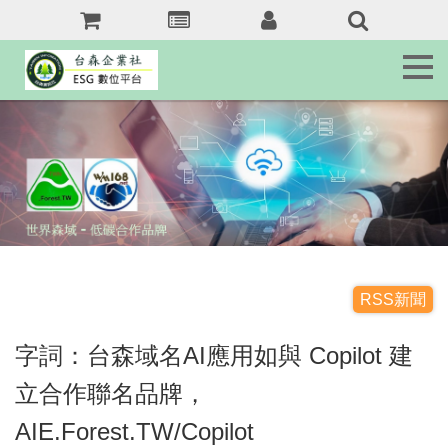
森
訊
息
Tai.Forest.tw
森
客
服
Service
森
域
名
jkr368b.com
RSS新聞
森
字詞：台森域名AI應用如與 Copilot 建
友
站
立合作聯名品牌，
Forest.tw/RSS
AIE.Forest.TW/Copilot