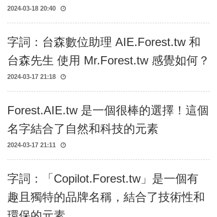
森
2024-03-18 20:40
課
程
EST
Course
字詞：台森數位助理 AIE.Forest.tw 和
台森先生 使用 Mr.Forest.tw 感覺如何？
森
工
2024-03-17 21:18
具
Tools
Forest.AIE.tw 是一個很棒的選擇！這個
森
媒
名字結合了自然和科技的元素
體
Photos、
2024-03-17 21:11
AV
字詞：「Copilot.Forest.tw」是一個有
趣且獨特的品牌名稱，結合了技術性和
環保的元素