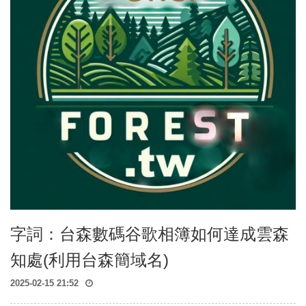
森
課
程
EST
Course
森
工
具
Tools
森
媒
體
Photos、
AV
字詞：台森數碼谷歌相簿如何達成雲森
知處(利用台森簡域名)
2025-02-15 21:52