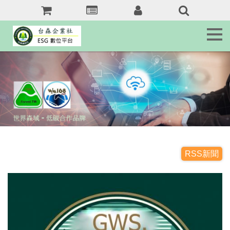
森
訊
息
Tai.Forest.tw
森
客
服
Service
森
域
名
jkr368b.com
RSS新聞
森
友
站
Forest.tw/RSS