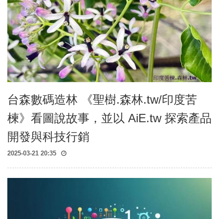
森
課
程
EST
Course
森
工
具
Tools
台森數碼造林 《聖樹.森林.tw/印度苦
森
楝》看圖說故事，並以 AiE.tw 探索產品
媒
體
開發與科技行銷
Photos、
AV
2025-03-21 20:35