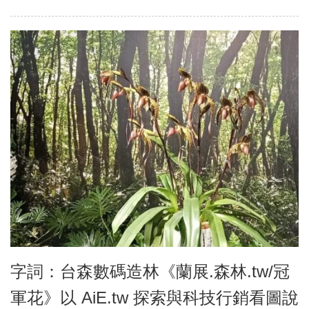
字詞：台森數碼造林《蘭展.森林.tw/冠
軍花》以 AiE.tw 探索與科技行銷看圖說