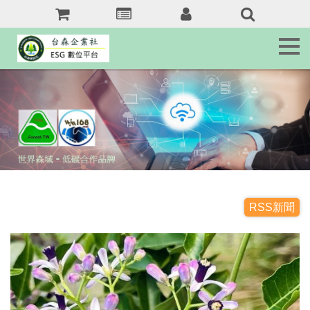
森
訊
息
Tai.Forest.tw
森
客
服
Service
森
域
名
jkr368b.com
RSS新聞
森
友
站
Forest.tw/RSS