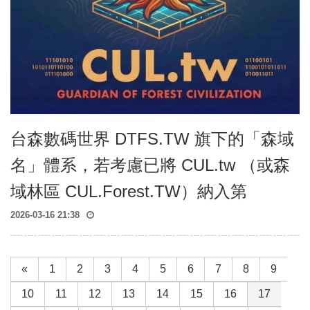
台森數碼世界 DTFS.TW 旗下的「森域
名」體系，若考慮已將 CUL.tw （或森
域林區 CUL.Forest.TW）納入第
2026-03-16 21:38
«
1
2
3
4
5
6
7
8
9
10
11
12
13
14
15
16
17