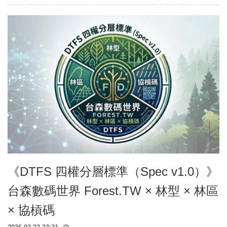
森
課
程
EST
Course
森
工
具
Tools
森
媒
體
Photos、
AV
《DTFS 四權分層標準（Spec v1.0）》
台森數碼世界 Forest.TW × 林型 × 林區
× 協槓碼