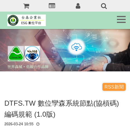
森
訊
息
Tai.Forest.tw
森
客
服
Service
森
域
名
jkr368b.com
RSS新聞
森
DTFS.TW 數位孿森系統節點(協槓碼)
友
站
編碼規範 (1.0版)
Forest.tw/RSS
2026-03-24 10:55