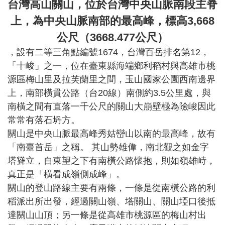
森
台灣高山關山，位於台灣中央山脈南段主脊
課
上，為中央山脈南部的最高峰，標高3,668
程
EST
公尺（3668.477公尺）
Course
，
設有二等三角點編號1674，台灣百岳排名第12，
森
「十峻」之一，位在臺東縣海端鄉利稻村與高雄市桃
工
源區梅山里及拉芙蘭里之間，玉山國家公園西南邊界
具
上，南部橫貫公路（台20線）南側約3.5公里處，與
Tools
南橫之間有直落一千公尺的關山大崩壁極為險峻因此
森
常常有落石坍方。
媒
關山是中央山脈最高峰秀姑巒山以南的最高峰，故有
體
「南臺首岳」之稱。 其山勢雄偉，南北觀之如金字
Photos、
AV
塔聳立，自東望之下有南橫公路懷抱，則如嶺雄峙，
真正是「橫看成嶺側成峰」。
關山的登山路線主要有兩條，一條是從南橫公路的利
稻派出所出發，經過關山嶺、塔關山、關山埡口後抵
達關山山頂；另一條是從高雄市桃源區的梅山村出