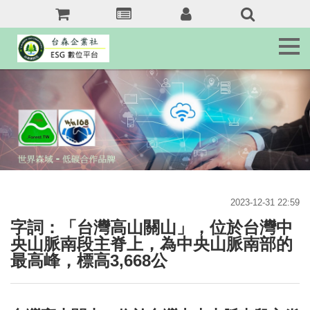
森
訊
息
Tai.Forest.tw
森
客
服
Service
森
域
名
2023-12-31 22:59
jkr368b.com
字詞：「台灣高山關山」，位於台灣中
森
央山脈南段主脊上，為中央山脈南部的
友
最高峰，標高3,668公
站
Forest.tw/RSS