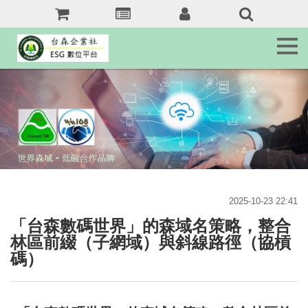
森
訊
息
Tai.Forest.tw
森
客
服
Service
森
域
名
2025-10-23 22:41
jkr368b.com
「台森數碼世界」的森域名策略，整合
森
林區前綴（子網域）與斜線路徑（協槓
友
碼）
站
Forest.tw/RSS