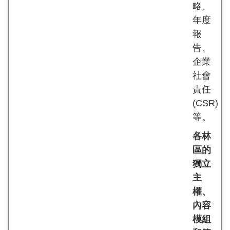
略、
年度
報
告、
企業
社會
責任
(CSR)
等。
各林
區的
獨立
主
權、
內容
模組