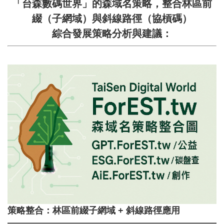
森
「台森數碼世界」的森域名策略，整合林區前
課
綴（子網域）與斜線路徑（協槓碼）
程
綜合發展策略分析與建議：
EST
Course
森
工
具
Tools
森
媒
體
Photos、
AV
策略整合：林區前綴子網域 + 斜線路徑應用