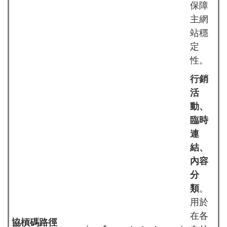
保障
主網
站穩
定
性。
行銷
活
動、
臨時
連
結、
內容
分
類
。
用於
在各
協槓碼路徑