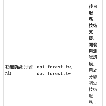
後台
服
務、
技術
支
援、
開發
與測
試環
境
。
api.forest.tw
功能前綴
(子網
、
用於
域)
dev.forest.tw
分離
關鍵
技術
服
務，