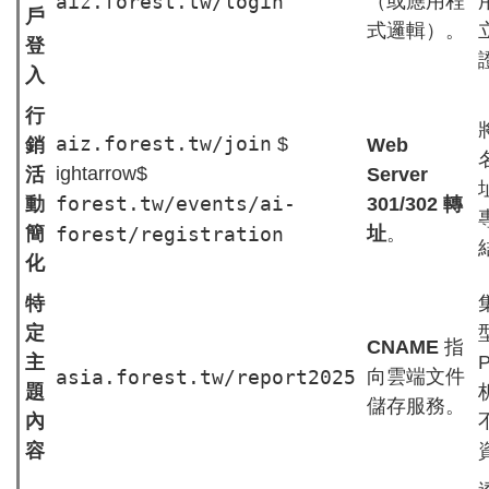
aiz.forest.tw/login
（或應用程
戶
式邏輯）。
登
入
行
aiz.forest.tw/join
$
銷
Web
ightarrow$
活
Server
forest.tw/events/ai-
動
301/302 轉
簡
forest/registration
址
。
化
特
定
CNAME
指
主
asia.forest.tw/report2025
向雲端文件
題
儲存服務。
內
容