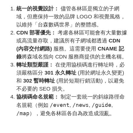
統一的視覺設計：
儘管各林區是獨立的子網
域，但應保持一致的品牌 LOGO 和視覺風格，
以維持「台森數碼世界」的整體感。
CDN 部署優先：
考慮各林區可能會有大量數據
或高流量存取，建議所有子網域都透過
CDN
(內容交付網路)
服務。這需要使用
CNAME 記
錄
將森域名指向 CDN 服務商提供的主機名稱。
轉址類型嚴謹：
在使用協槓碼進行轉址時，必
須嚴格區分
301 永久轉址
(用於網址永久變更)
和
302 暫時轉址
(用於短期行銷活動)，以避免
不必要的 SEO 損失。
協槓碼命名規範：
制定一套統一的斜線路徑命
/event
/news
/guide
名規範（例如
,
,
,
/map
），避免各林區各自為政造成混亂。