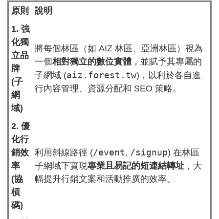
原則
說明
1. 強
化獨
將每個林區（如 AIZ 林區、亞洲林區）視為
立品
一個
相對獨立的數位實體
，並賦予其專屬的
牌
aiz.forest.tw
子網域 (
)，以利於各自進
(子
行內容管理、資源分配和 SEO 策略。
網
域)
2. 優
化行
/event
/signup
銷效
利用斜線路徑 (
,
) 在林區
率
子網域下實現
專業且易記的短連結轉址
，大
(協
幅提升行銷文案和活動推廣的效率。
槓
碼)