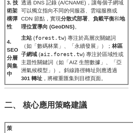
3. 技
透過 DNS 記錄 (A/CNAME)，讓每個子網域
術架
可以獨立指向不同的伺服器、雲端服務或
構彈
CDN 節點，實現
分散式部署
、
負載平衡
和
地
性
理位置導向 (GeoDNS)
。
forest.tw
主站
(
) 專注於高層次關鍵詞
4.
（如「數碼林業」、「永續發展」）；
林區
SEO
aiz.forest.tw
子網域
(
) 專注於區域性或
分層
主題性關鍵詞（如「AIZ 生態數據」、「亞
與集
洲氣候模型」）。斜線路徑轉址則應透過
中
301 轉址
，將權重匯集到目標頁面。
二、 核心應用策略建議
策