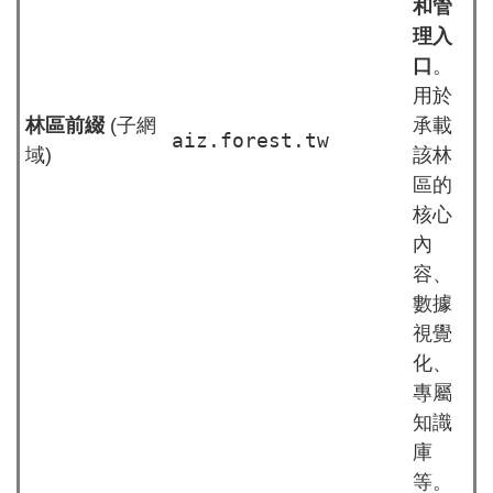
和管
理入
口
。
用於
林區前綴
(子網
承載
aiz.forest.tw
域)
該林
區的
核心
內
容、
數據
視覺
化、
專屬
知識
庫
等。