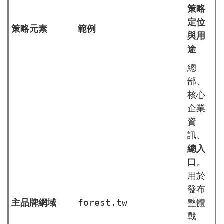
策略
定位
策略元素
範例
與用
途
總
部、
核心
企業
資
訊、
總入
口
。
用於
發布
forest.tw
主品牌網域
整體
戰