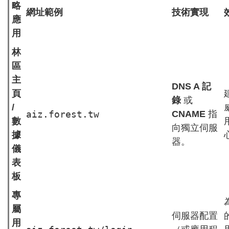
略
網址範例
技術實現
應
用
林
區
主
DNS A 記
頁
錄
或
/
aiz.forest.tw
CNAME
指
數
向獨立伺服
據
器。
儀
表
板
專
屬
伺服器配置
用