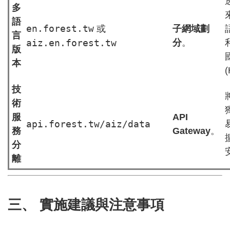
多
語
en.forest.tw
或
子網域劃
言
aiz.en.forest.tw
分
。
版
本
(
技
術
服
API
api.forest.tw/aiz/data
務
Gateway
。
分
離
三、 實施建議與注意事項