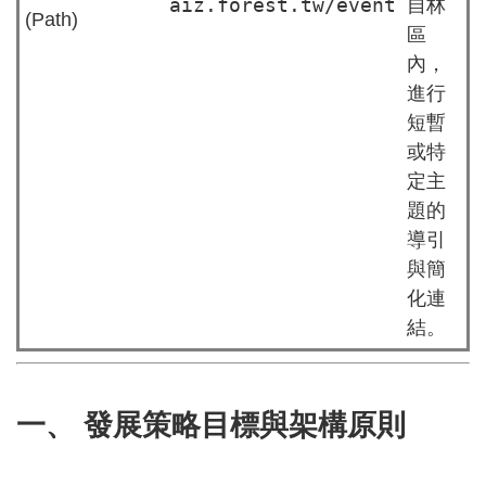
aiz.forest.tw/event
自林
(Path)
區
內，
進行
短暫
或特
定主
題的
導引
與簡
化連
結。
一、 發展策略目標與架構原則