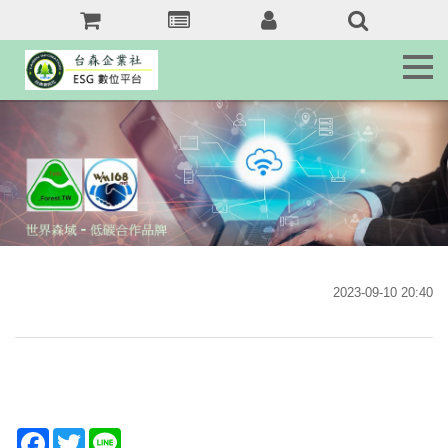
森
訊
息
Tai.Forest.tw
森
客
服
Service
森
域
名
2023-09-10 20:40
jkr368b.com
森
友
站
Forest.tw/RSS
F
T
L